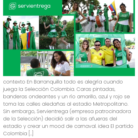
contexto En Barranquilla todo es alegría cuando
juega la Selección Colombia. Caras pintadas,
banderas ondeantes y un río amarillo, azul y rojo se
toma las calles aledañas al estadio Metropolitano.
Sin embargo, Servientrega (empresa patrocinadora
de la Selección) decidió salir a las afueras del
estadio y crear un mood de carnaval. idea El partido
Colombia […]