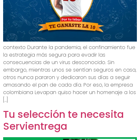
contexto Durante la pandemia, el confinamiento fue
la estrategia más segura para evadir las
consecuencias de un virus desconocido. Sin
embargo, mientras unos se sentían seguros en casa,
otros nunca pararon y dedicaron sus días a seguir
amasando el pan de cada día. Por eso, la empresa
colombiana Levapan quiso hacer un homenaje a los
[…]
Tu selección te necesita
Servientrega