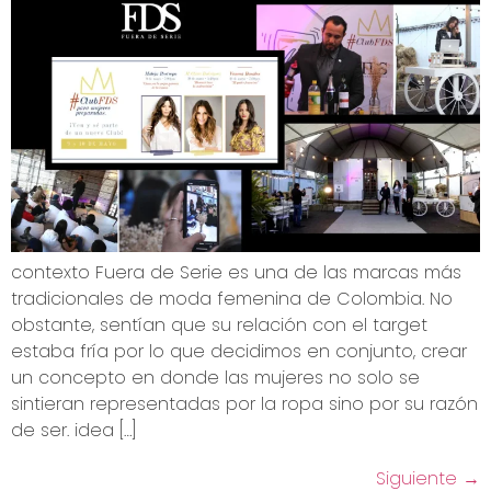
contexto Fuera de Serie es una de las marcas más
tradicionales de moda femenina de Colombia. No
obstante, sentían que su relación con el target
estaba fría por lo que decidimos en conjunto, crear
un concepto en donde las mujeres no solo se
sintieran representadas por la ropa sino por su razón
de ser. idea […]
Siguiente
→